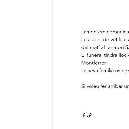
Lamentem comunicar l
Les sales de vetlla e
del matí al tanatori 
El funeral tindra llo
Montferrer.
La seva família us ag
Si voleu fer arribar