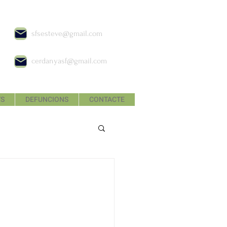
sfsesteve@gmail.com
cerdanyasf@gmail.com
TS
DEFUNCIONS
CONTACTE