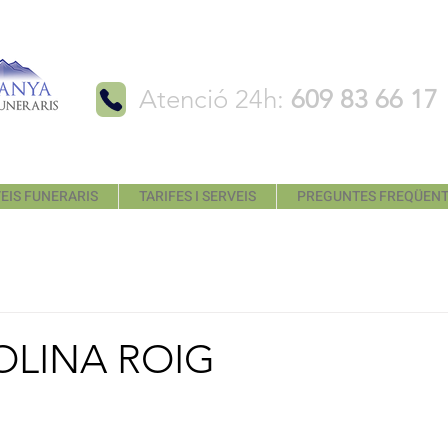
Atenció 24h:
609 83 66 17
EIS FUNERARIS
TARIFES I SERVEIS
PREGUNTES FREQÜEN
OLINA ROIG