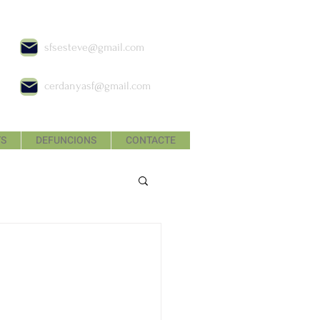
sfsesteve@gmail.com
cerdanyasf@gmail.com
TS
DEFUNCIONS
CONTACTE