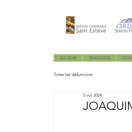
QUI SOM
TANATORIS
SERV
Totes les defuncions
5 oct 2024
JOAQUIM