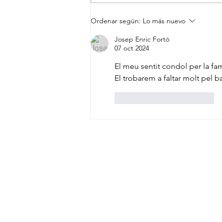
Ordenar según:
Lo más nuevo
Josep Enric Fortó
07 oct 2024
El meu sentit condol per la fa
El trobarem a faltar molt pel b
Me gusta
Reaccionar