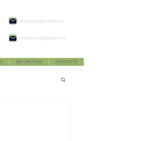
sfsesteve@gmail.com
cerdanyasf@gmail.com
TS
DEFUNCIONS
CONTACTE