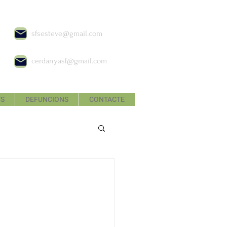
sfsesteve@gmail.com
cerdanyasf@gmail.com
TS
DEFUNCIONS
CONTACTE