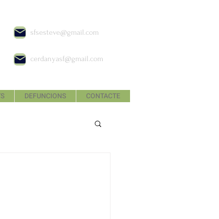
sfsesteve@gmail.com
cerdanyasf@gmail.com
TS
DEFUNCIONS
CONTACTE