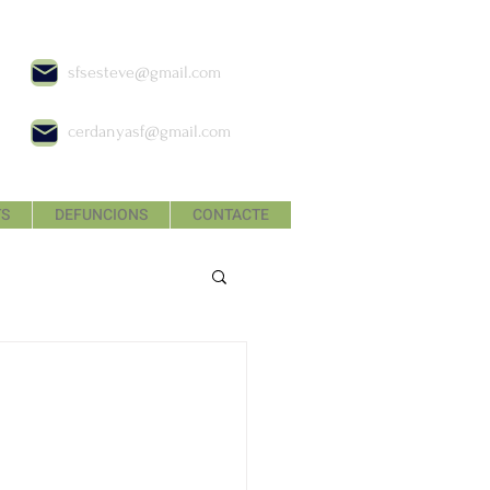
sfsesteve@gmail.com
cerdanyasf@gmail.com
TS
DEFUNCIONS
CONTACTE